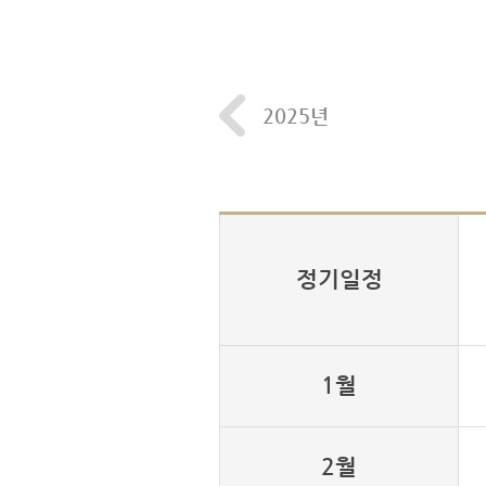
2025년
정기일정
1월
2월