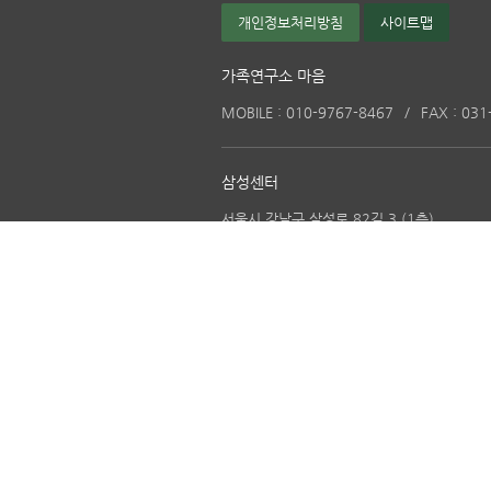
개인정보처리방침
사이트맵
가족연구소 마음
MOBILE :
010-9767-8467
/
FAX :
031
삼성센터
서울시 강남구 삼성로 82길 3 (1층)
TEL :
02-538-1550
분당센터
13638 경기도 성남시 분당구 구미로16.
성우
TEL :
031-713-1150
(주)케이나우
13638 경기도 성남시 분당구 구미로16.
성우